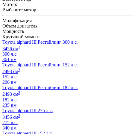
Мотор:
Выберите мотор
Модификация
Объем двигателя
Мощность
Крутящий момент
Toyota alphard III Рестайлинг 300 л.с.
3
3456 см
300 л.с.
361 нм
Toyota alphard III Рестайлинг 152 л.с.
3
2493 см
152 л.с.
206 нм
Toyota alphard III Рестайлинг 182 л.с.
3
2493 см
182 л.с.
235 нм
Toyota alphard III 275 л.с.
3
3456 см
275 л.с.
340 нм
Toyota alphard III 152 л.с.