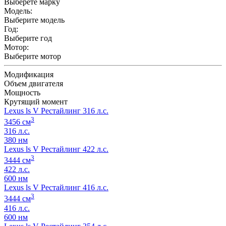
Выберете марку
Модель:
Выберите модель
Год:
Выберите год
Мотор:
Выберите мотор
Модификация
Объем двигателя
Мощность
Крутящий момент
Lexus ls V Рестайлинг 316 л.с.
3
3456 см
316 л.с.
380 нм
Lexus ls V Рестайлинг 422 л.с.
3
3444 см
422 л.с.
600 нм
Lexus ls V Рестайлинг 416 л.с.
3
3444 см
416 л.с.
600 нм