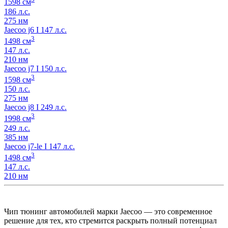
1598 см
186 л.с.
275 нм
Jaecoo j6 I 147 л.с.
3
1498 см
147 л.с.
210 нм
Jaecoo j7 I 150 л.с.
3
1598 см
150 л.с.
275 нм
Jaecoo j8 I 249 л.с.
3
1998 см
249 л.с.
385 нм
Jaecoo j7-le I 147 л.с.
3
1498 см
147 л.с.
210 нм
Чип тюнинг автомобилей марки Jaecoo — это современное
решение для тех, кто стремится раскрыть полный потенциал